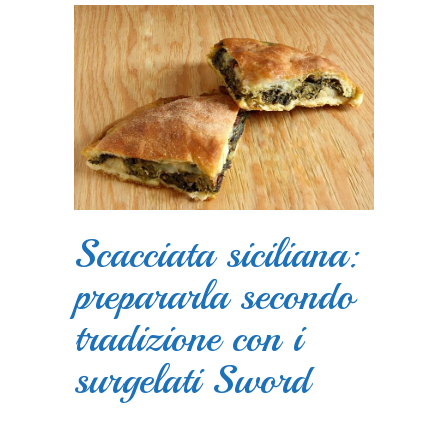
Scacciata siciliana:
prepararla secondo
tradizione con i
surgelati Sword