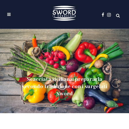
Scacciata siciliana: prepararla
secondo tradizione con i surgelati
Sword