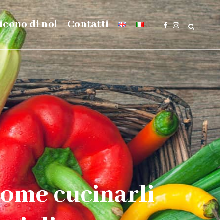
icono di noi
Contatti
come cucinarli