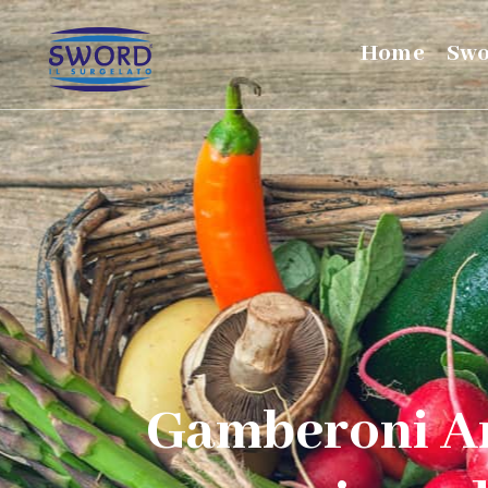
Home
Sw
Gamberoni Arg