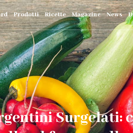
ord
Prodotti
Ricette
Magazine
News
D
entini Surgelati: 