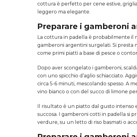
cottura è perfetto per cene estive, grig
leggero ma elegante.
Preparare i gamberoni ar
La cottura in padella è probabilmente il 
gamberoni argentini surgelati. Si presta
come primi piatti a base di pesce o contor
Dopo aver scongelato i gamberoni, scalda 
con uno spicchio d’aglio schiacciato. Aggi
circa 5-6 minuti, mescolando spesso. A me
vino bianco o con del succo di limone per 
Il risultato è un piatto dal gusto intens
succosa. I gamberoni cotti in padella si 
verdure, su un letto di riso basmati o a
Preparare i gamberoni ar