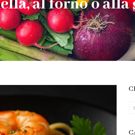
ella, al forno o alla 
C
C