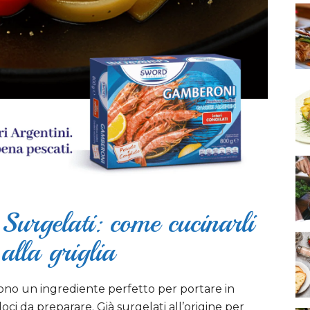
urgelati: come cucinarli
alla griglia
ono un ingrediente perfetto per portare in
loci da preparare. Già surgelati all’origine per