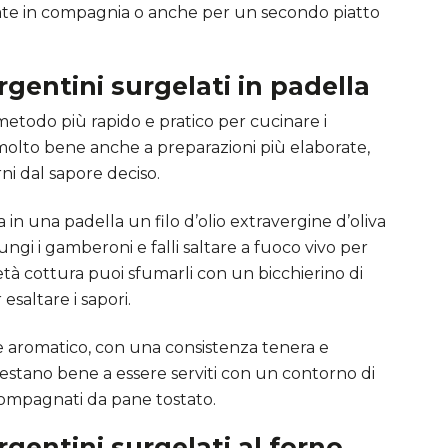
liate in compagnia o anche per un secondo piatto
gentini surgelati in padella
metodo più rapido e pratico per cucinare i
 molto bene anche a preparazioni più elaborate,
ni dal sapore deciso.
in una padella un filo d’olio extravergine d’oliva
ungi i gamberoni e falli saltare a fuoco vivo per
tà cottura puoi sfumarli con un bicchierino di
esaltare i sapori.
o e aromatico, con una consistenza tenera e
prestano bene a essere serviti con un contorno di
ccompagnati da pane tostato.
gentini surgelati al forno