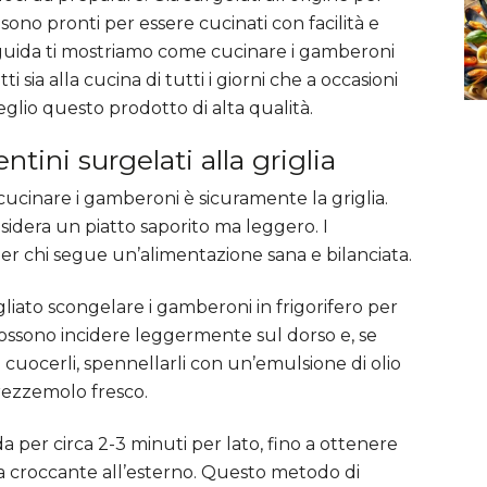
ono pronti per essere cucinati con facilità e
 guida ti mostriamo come cucinare i gamberoni
ti sia alla cucina di tutti i giorni che a occasioni
eglio questo prodotto di alta qualità.
tini surgelati alla griglia
cucinare i gamberoni è sicuramente la griglia.
sidera un piatto saporito ma leggero. I
er chi segue un’alimentazione sana e bilanciata.
gliato scongelare i gamberoni in frigorifero per
possono incidere leggermente sul dorso e, se
i cuocerli, spennellarli con un’emulsione di olio
prezzemolo fresco.
a per circa 2-3 minuti per lato, fino a ottenere
a croccante all’esterno. Questo metodo di