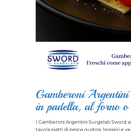
Gamberoni Argentini S
in padella, al forno o 
I Gamberoni Argentini Surgelati Sword s
tavola piatti di pesce gustosi, leggeri e ve