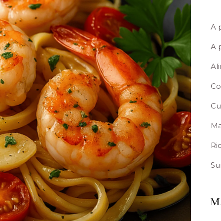
A 
A 
Al
Co
Cu
Ma
Ric
Su
M