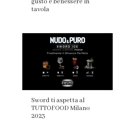
gusto e benessere in
tavola
Sword ti aspetta al
TUTTOFOOD Milano
2023